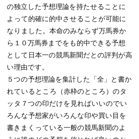
の独立した予想理論を持たせることに
よって的確に的中させることが可能に
なりました。本命のみならず万馬券か
ら１０万馬券までをも的中できる予想
として日本一の競馬新聞だとの評判が高
い理由です。
５つの予想理論を集計した「全」と書か
れているところ（赤枠のところ）のタ
ッタ７つの印だけを見ればいいのでい
ろんな予想家がいろんな印や買い目を
書きまくっている一般の競馬新聞のよ