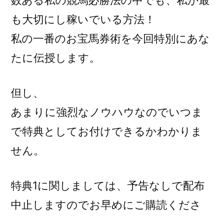
数ある私の競馬必勝法の中でも、私が最
も大切にし稼いでいる方法！
私の一番のお宝馬券術を今回特別にあな
たに伝授します。
但し、
あまりに強烈なノウハウなのでいつま
で特典としてお付けできるかわかりま
せん。
特典1に関しましては、予告なしで配布
中止しますのでお早めにご購読くださ