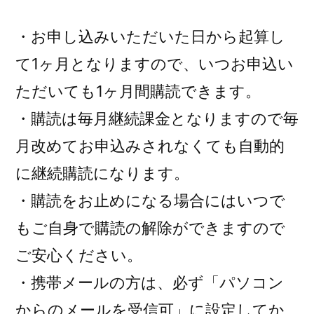
・お申し込みいただいた日から起算し
て1ヶ月となりますので、いつお申込い
ただいても1ヶ月間購読できます。
・購読は毎月継続課金となりますので毎
月改めてお申込みされなくても自動的
に継続購読になります。
・購読をお止めになる場合にはいつで
もご自身で購読の解除ができますので
ご安心ください。
・携帯メールの方は、必ず「パソコン
からのメールを受信可」に設定してか