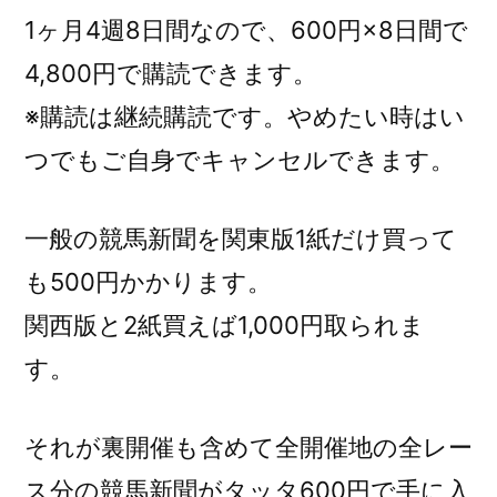
1ヶ月4週8日間なので、600円×8日間で
4,800円で購読できます。
※購読は継続購読です。やめたい時はい
つでもご自身でキャンセルできます。
一般の競馬新聞を関東版1紙だけ買って
も500円かかります。
関西版と2紙買えば1,000円取られま
す。
それが裏開催も含めて全開催地の全レー
ス分の競馬新聞がタッタ600円で手に入