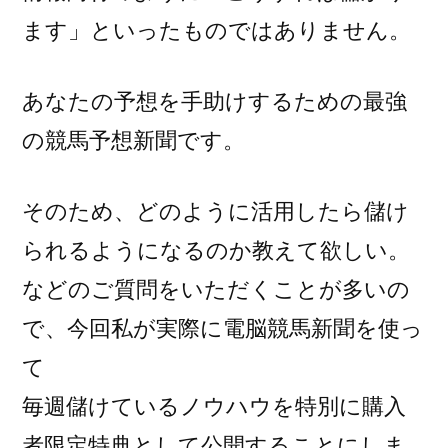
ます」といったものではありません。
あなたの予想を手助けするための最強
の競馬予想新聞です。
そのため、どのように活用したら儲け
られるようになるのか教えて欲しい。
などのご質問をいただくことが多いの
で、今回私が実際に電脳競馬新聞を使っ
て
毎週儲けているノウハウを特別に購入
者限定特典として公開することにしま