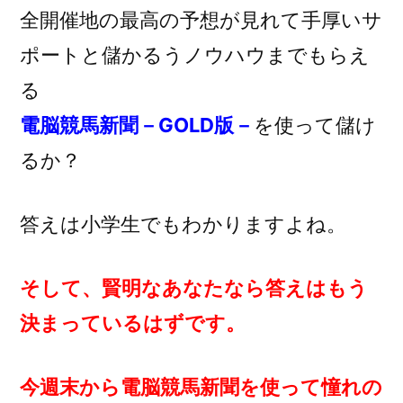
全開催地の最高の予想が見れて手厚いサ
ポートと儲かるうノウハウまでもらえ
る
電脳競馬新聞－GOLD版－
を使って儲け
るか？
答えは小学生でもわかりますよね。
そして、賢明なあなたなら答えはもう
決まっているはずです。
今週末から電脳競馬新聞を使って憧れの