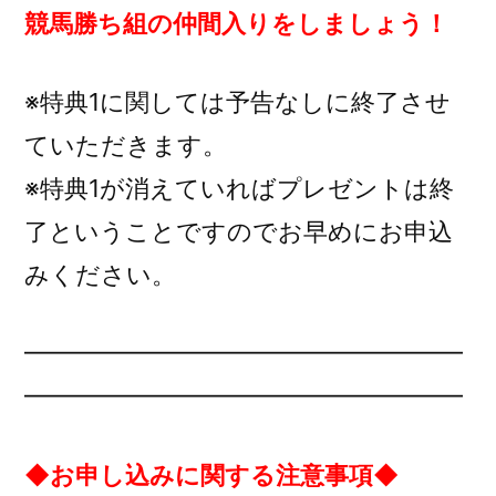
競馬勝ち組の仲間入りをしましょう！
※特典1に関しては予告なしに終了させ
ていただきます。
※特典1が消えていればプレゼントは終
了ということですのでお早めにお申込
みください。
━━━━━━━━━━━━━━━━━━
━━━━━━━━━━━━━━━━━━
◆お申し込みに関する注意事項◆