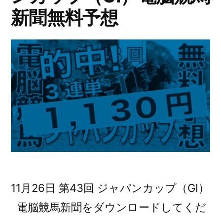
新聞無料予想
11月26日 第43回 ジャパンカップ（GⅠ）
電脳競馬新聞をダウンロードしてくだ