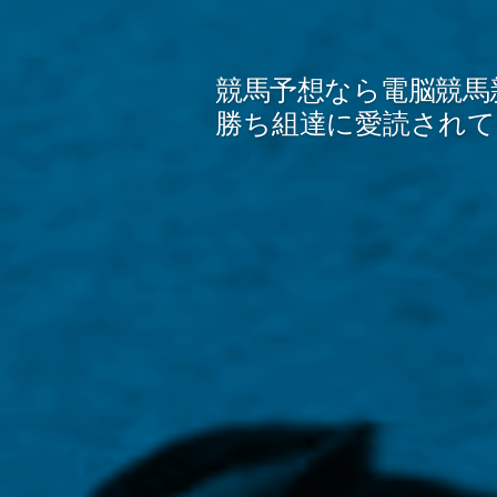
コ
ン
競馬予想なら電脳競馬
テ
勝ち組達に愛読されて
ン
ツ
へ
ス
キ
ッ
プ