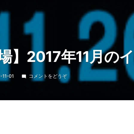
場】2017年11月の
(【京
-11-01
コメントをどうぞ
都
競
馬
場】
2017
年