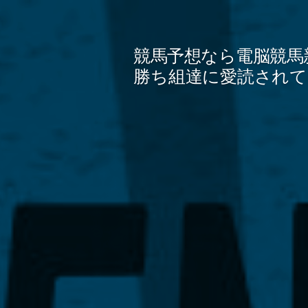
コ
ン
競馬予想なら電脳競馬
テ
勝ち組達に愛読されて
ン
ツ
へ
ス
キ
ッ
プ