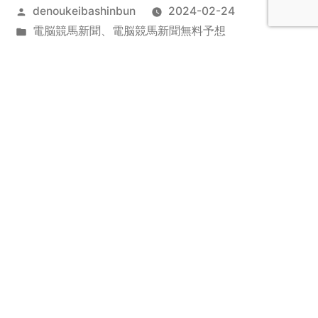
投
denoukeibashinbun
2024-02-24
念
稿
カ
電脳競馬新聞
、
電脳競馬新聞無料予想
（GⅡ）
者:
テ
タ
中山競馬場
、
競馬予想
、
競馬新聞
、
第98回 中山記念
電
ゴ
グ:
（GⅡ）
、
電脳競馬新聞
、
電脳競馬新聞無料予想
脳
リ
競
ー:
馬
新
次
次の投稿
聞
の
03月03日 第61回 弥生賞（GⅡ）電脳
投
無
投
競馬新聞予想情報
料
稿
稿:
予
前
前の投稿
ナ
想)
の
02月25日 第98回 中山記念（GⅡ）
投
電脳競馬新聞予想情報
ビ
稿:
ゲ