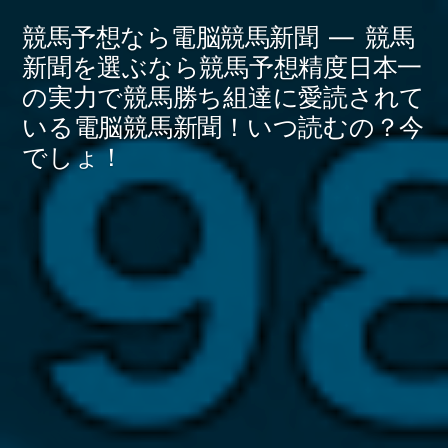
コ
競馬予想なら電脳競馬新聞
競馬
ン
新聞を選ぶなら競馬予想精度日本一
の実力で競馬勝ち組達に愛読されて
テ
いる電脳競馬新聞！いつ読むの？今
ン
でしょ！
ツ
へ
ス
キ
ッ
プ