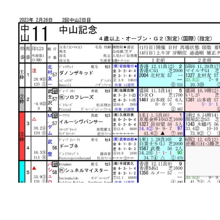
第
97
回
中
山
記
念
（GⅡ）
電
脳
競
馬
新
聞
無
料