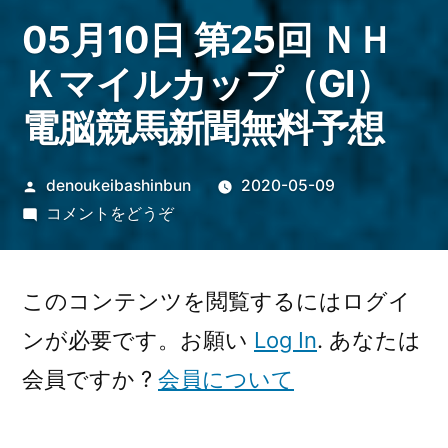
05月10日 第25回 ＮＨ
Ｋマイルカップ（GⅠ）
電脳競馬新聞無料予想
投
denoukeibashinbun
2020-05-09
稿
(05
コメントをどうぞ
者:
月
10
日
このコンテンツを閲覧するにはログイ
第
ンが必要です。お願い
Log In
. あなたは
25
会員ですか ?
会員について
回
Ｎ
Ｈ