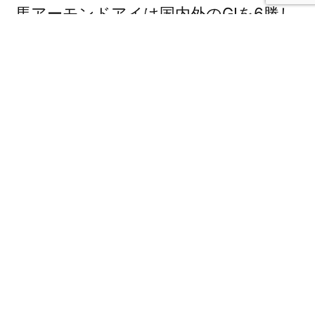
聞
馬アーモンドアイは国内外のGⅠを6勝し
予
ていた。歴史的名牝と呼ばれるような
想
馬の優勝が続いている春の古馬牝馬チ
情
報)
ャンピオン決定戦を制するのはどの馬
だろうか。今回は過去10年のレース結
果から、好走馬に共通するポイントを
分析してみたい。
05月12日 第19回 ヴィクトリアマイ
ル（GⅠ）各種情報の詳細は以下をクリッ
クしてください。