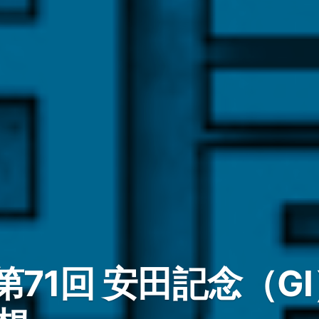
 第71回 安田記念（