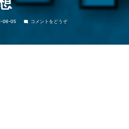
想
(06
1-06-05
コメントをどうぞ
月
06
日
第
71
回
るにはログインが必要です。お願い
安
田
か ?
会員について
記
念
（GⅠ）
-06-05
電
料予想
脳