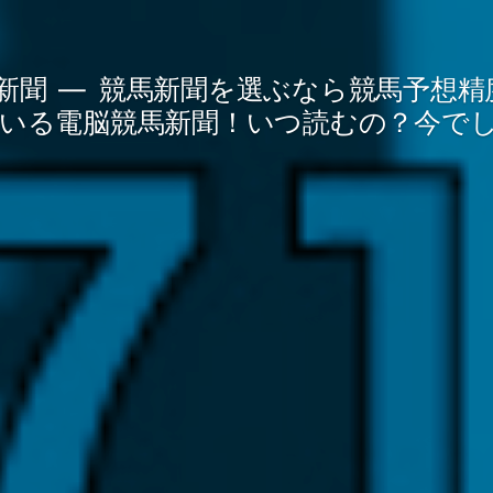
新聞
競馬新聞を選ぶなら競馬予想精
いる電脳競馬新聞！いつ読むの？今で