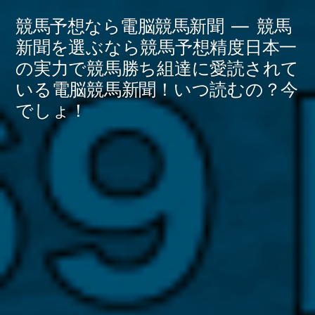
コ
競馬予想なら電脳競馬新聞
競馬
ン
新聞を選ぶなら競馬予想精度日本一
の実力で競馬勝ち組達に愛読されて
テ
いる電脳競馬新聞！いつ読むの？今
ン
でしょ！
ツ
へ
ス
キ
ッ
プ