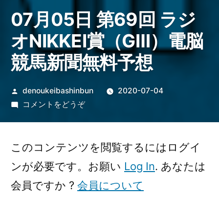
07月05日 第69回 ラジ
オNIKKEI賞（GⅢ）電脳
競馬新聞無料予想
投
denoukeibashinbun
2020-07-04
稿
(07
コメントをどうぞ
者:
月
05
日
このコンテンツを閲覧するにはログイ
第
ンが必要です。お願い
Log In
. あなたは
69
会員ですか ?
会員について
回
ラ
ジ