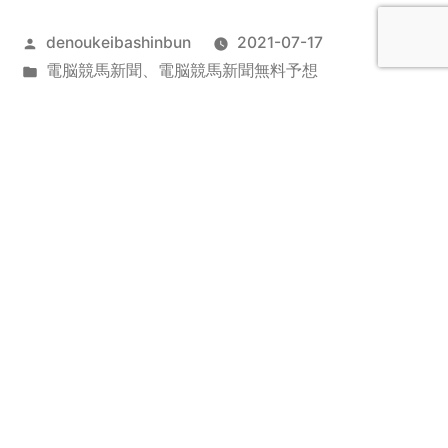
記
投
denoukeibashinbun
2021-07-17
念
稿
カ
電脳競馬新聞
、
電脳競馬新聞無料予想
（GⅢ）
者:
テ
タ
中京競馬場
、
競馬予想
、
競馬新聞
、
第69回 中京記念
電
ゴ
グ:
（GⅢ）
、
電脳競馬新聞
、
電脳競馬新聞無料予想
脳
リ
競
ー:
馬
新
次
次の投稿
聞
の
2021年07月18日 函館11R 函館記念
投
無
投
（GⅢ） 電脳競馬新聞 3連単
料
稿
稿:
201,770円的中!!
予
ナ
想)
前
前の投稿
の
07月18日 第69回 中京記念（GⅢ）
ビ
投
電脳競馬新聞予想情報