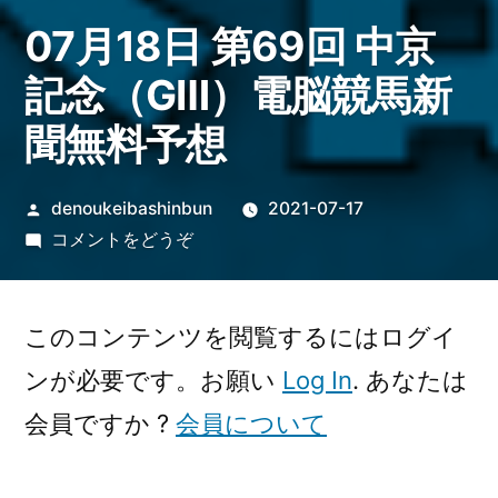
07月18日 第69回 中京
記念（GⅢ）電脳競馬新
聞無料予想
投
denoukeibashinbun
2021-07-17
稿
(07
コメントをどうぞ
者:
月
18
日
このコンテンツを閲覧するにはログイ
第
ンが必要です。お願い
Log In
. あなたは
69
会員ですか ?
会員について
回
中
京