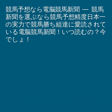
コ
競馬予想なら電脳競馬新聞
競馬
ン
新聞を選ぶなら競馬予想精度日本一
の実力で競馬勝ち組達に愛読されて
テ
いる電脳競馬新聞！いつ読むの？今
ン
でしょ！
ツ
へ
ス
キ
ッ
プ