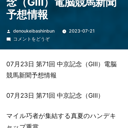
念（GⅢ）電脳競馬新聞
予想情報
投
denoukeibashinbun
2023-07-21
稿
(07
コメントをどうぞ
者:
月
23
日
07月23日 第71回 中京記念（GⅢ）電脳
第
競馬新聞予想情報
71
回
07月23日 第71回 中京記念（GⅢ）
中
京
記
マイル巧者が集結する真夏のハンデキ
念
ャップ重賞
（GⅢ）