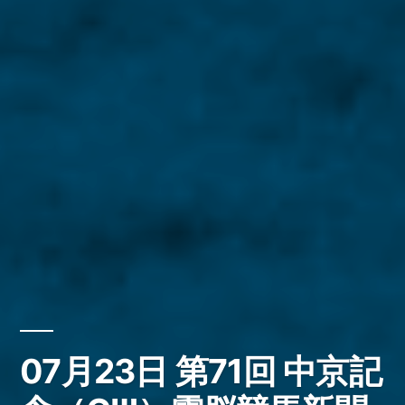
07月23日 第71回 中京記