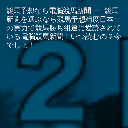
コ
競馬予想なら電脳競馬新聞
競馬
ン
新聞を選ぶなら競馬予想精度日本一
の実力で競馬勝ち組達に愛読されて
テ
いる電脳競馬新聞！いつ読むの？今
ン
でしょ！
ツ
へ
ス
キ
ッ
プ