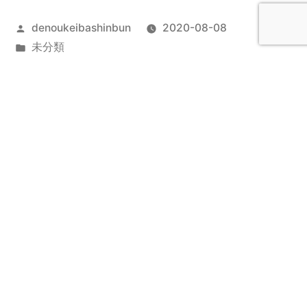
ー
投
denoukeibashinbun
2020-08-08
ド
稿
カ
未分類
ス
者:
テ
タ
新潟競馬場
、
競馬予想
、
競馬新聞
、
第12回 レパード
テ
ゴ
グ:
ステークス（GⅢ）
、
電脳競馬新聞
、
電脳競馬新聞無料
ー
リ
予想
ク
ー:
ス
（GⅢ）
電
次
次の投稿
脳
の
08月16日 第55回 関屋記念（GⅢ）
投
競
投
予想情報
馬
稿
稿:
新
前
前の投稿
ナ
聞
の
08月09日 第12回 レパードステーク
無
投
ス（GⅢ）予想情報
ビ
料