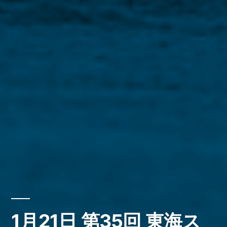
1月21日 第35回 東海ス