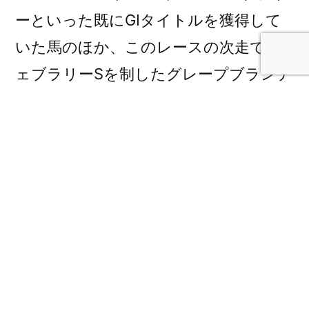
ー
ーといった既にGⅠタイトルを獲得して
ク
いた馬のほか、このレースの次走でフ
ス
ェブラリーSを制したグレープブランデ
（GⅡ）
予
ー（2013年）などが名を連ねている。
想
今回は、中京競馬場・ダート1800mで
情
報)
行われた過去5年の結果から、好走馬に
共通するポイントを探ってみたい。
1月21日 第35回 東海ステークス
（GⅡ）各種情報の詳細は以下をクリッ
クしてください。