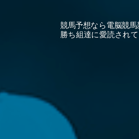
コ
ン
競馬予想なら電脳競馬
テ
勝ち組達に愛読されて
ン
ツ
へ
ス
キ
ッ
プ