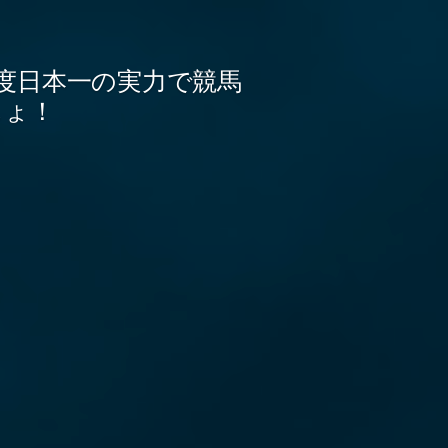
度日本一の実力で競馬
しょ！