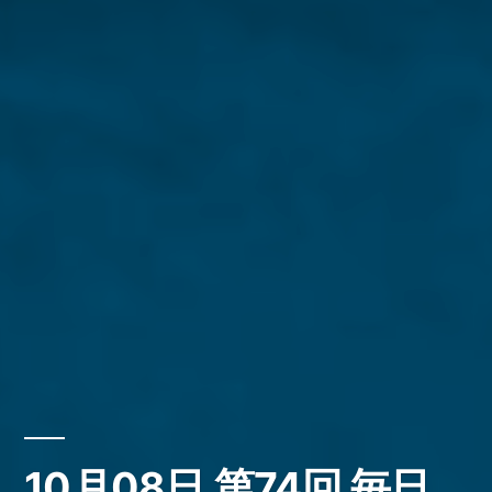
10月08日 第74回 毎日