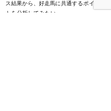
想
ス結果から、好走馬に共通するポイン
情
トを分析してみたい。
報)
10月31日 第164回 天皇賞（秋）
（GⅠ）各種情報の詳細は以下をクリック
してください。
【JRA 出馬表】東京競馬場 3000メート
ル（芝）馬齢 牡・牝 3歳オープン
【JRA 出走馬情報】東京競馬場 3000メ
ートル（芝）馬齢 牡・牝 3歳オープン