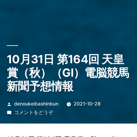
10月31日 第164回 天皇
賞（秋）（GⅠ）電脳競馬
新聞予想情報
投
denoukeibashinbun
2021-10-28
稿
(10
コメントをどうぞ
者:
月
31