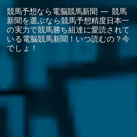
コ
競馬予想なら電脳競馬新聞
競馬
ン
新聞を選ぶなら競馬予想精度日本一
の実力で競馬勝ち組達に愛読されて
テ
いる電脳競馬新聞！いつ読むの？今
ン
でしょ！
ツ
へ
ス
キ
ッ
プ