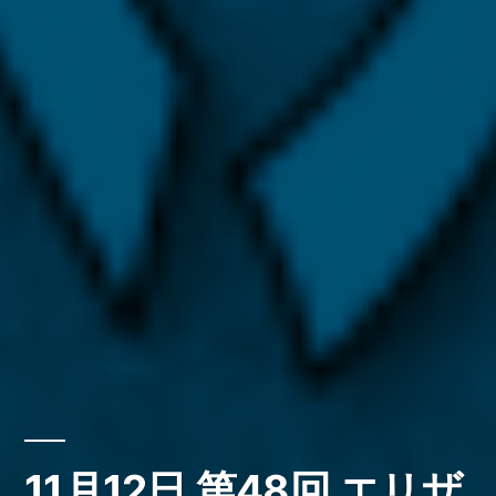
11月12日 第48回 エリザ