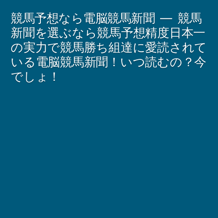
コ
競馬予想なら電脳競馬新聞
競馬
ン
新聞を選ぶなら競馬予想精度日本一
の実力で競馬勝ち組達に愛読されて
テ
いる電脳競馬新聞！いつ読むの？今
ン
でしょ！
ツ
へ
ス
キ
ッ
プ