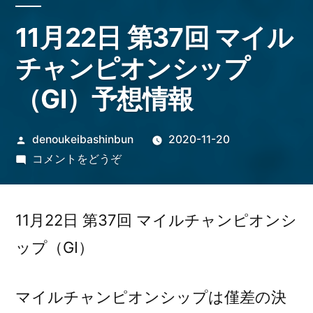
11月22日 第37回 マイル
チャンピオンシップ
（GⅠ）予想情報
投
denoukeibashinbun
2020-11-20
稿
(11
コメントをどうぞ
者:
月
22
日
11月22日 第37回 マイルチャンピオンシ
第
ップ（GⅠ）
37
回
マイルチャンピオンシップは僅差の決
マ