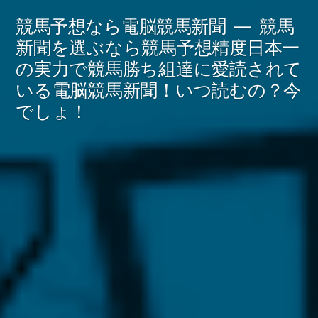
コ
競馬予想なら電脳競馬新聞
競馬
ン
新聞を選ぶなら競馬予想精度日本一
の実力で競馬勝ち組達に愛読されて
テ
いる電脳競馬新聞！いつ読むの？今
ン
でしょ！
ツ
へ
ス
キ
ッ
プ