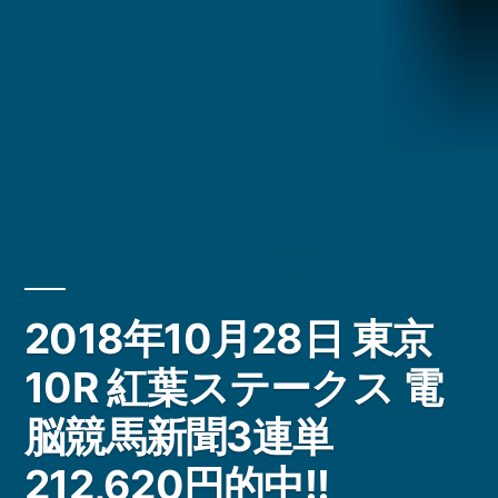
2018年10月28日 東京
10R 紅葉ステークス 電
脳競馬新聞3連単
212,620円的中!!