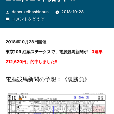
投
denoukeibashinbun
2018-10-28
稿
(2018
コメントをどうぞ
者:
年
10
月
2018年10月28日開催
28
東京10R 紅葉ステークスで、電脳競馬新聞が
「3連単
日
212,620円」的中しました!!
東
京
10R
電脳競馬新聞の予想：《裏勝負》
紅
葉
ス
テ
ー