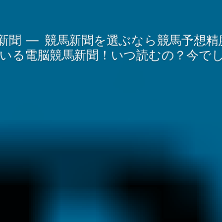
新聞
競馬新聞を選ぶなら競馬予想精
いる電脳競馬新聞！いつ読むの？今で