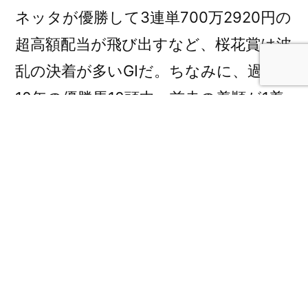
情
ネッタが優勝して3連単700万2920円の
報)
超高額配当が飛び出すなど、桜花賞は波
乱の決着が多いGⅠだ。ちなみに、過去
10年の優勝馬10頭中、前走の着順が1着
だったのは3頭だけだった。それに対
し、翌週行われるクラシック第一冠の
皐月賞は、同10頭中8頭が前走1着馬だっ
た。桜花賞は皐月賞に比べて、前哨戦で
敗れていた馬の巻き返しが多くなって
いる。今回は過去10年のレース結果か
ら、好走馬に共通しているポイントを