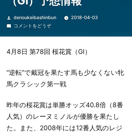
（GⅠ）予想情報
投
denoukeibashinbun
2018-04-03
稿
(4
コメントをどうぞ
者:
月
8
日
4月8日 第78回 桜花賞（GⅠ）
第
78
“逆転”で戴冠を果たす馬も少なくない牝
回
馬クラシック第一戦
桜
花
賞
昨年の桜花賞は単勝オッズ40.8倍（8番
（GⅠ）
人気）のレーヌミノルが優勝を果たし
予
想
た。また、2008年には12番人気のレジ